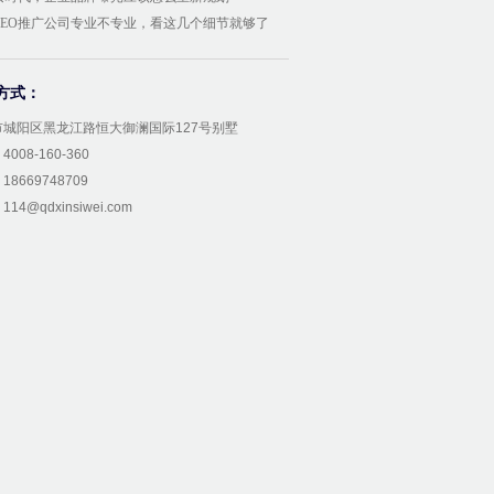
GEO推广公司专业不专业，看这几个细节就够了
方式：
市城阳区黑龙江路恒大御澜国际127号别墅
008-160-360
8669748709
14@qdxinsiwei.com