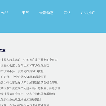
作品
细节
最新动态
联络
GEO推广
作品
细节
最新动态
联络
GEO推广
文章
企业获客越来越难，GEO推广是不是新的突破口
司没有知名度，如何让AI和客户发现自己
推广预算不多，该如何布局GEO优化
O推广时代，企业官网应该增加哪些页面
内容为什么要做知识库？AI识别你的关键在哪里
文章很多却没效果？问题可能不是数量，而是质量
时代企业最大的竞争力：让客户和机器都看懂你
么你的企业信息无法被AI准确识别
搜索时代，企业品牌曝光应该怎么重新规划