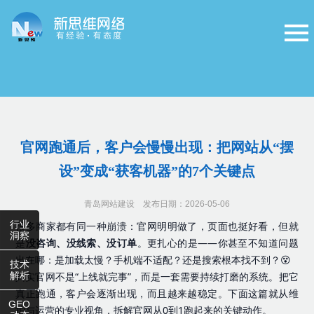
官网跑通后，客户会慢慢出现：把网站从“摆
设”变成“获客机器”的7个关键点
青岛网站建设
发布日期：2026-05-06
行业
很多商家都有同一种崩溃：官网明明做了，页面也挺好看，但就
洞察
是
没咨询、没线索、没订单
。更扎心的是——你甚至不知道问题
出在哪：是加载太慢？手机端不适配？还是搜索根本找不到？😵
技术
解析
其实官网不是“上线就完事”，而是一套需要持续打磨的系统。把它
真正跑通，客户会逐渐出现，而且越来越稳定。下面这篇就从维
GEO
护与运营的专业视角，拆解官网从0到1跑起来的关键动作。