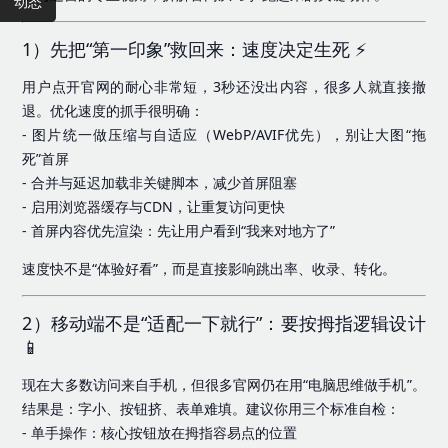
动态
1）先把“第一印象”救回来：速度决定生死 ⚡
用户点开官网的耐心非常短，3秒还没出内容，很多人就直接撤
退。优化速度的抓手很明确：
- 图片统一做压缩与自适应（WebP/AVIF优先），别让大图“拖
死”首屏
- 合并与延迟加载非关键脚本，减少首屏阻塞
- 启用浏览器缓存与CDN，让重复访问更快
- 首屏内容优先渲染：先让用户看到“我来对地方了”
速度快不是“体验好看”，而是直接影响跳出率、收录、转化。
2）移动端不是“适配一下就行”：要按拇指逻辑设计
📱
现在大多数访问来自手机，但很多官网仍在用“电脑思维做手机”。
结果是：字小、按钮挤、表单难填。建议你用三个标准自检：
- 单手操作：核心按钮放在拇指容易点的位置