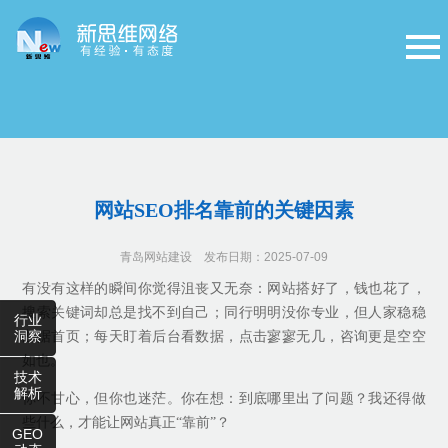
网站SEO排名靠前的关键因素
青岛网站建设
发布日期：2025-07-09
有没有这样的瞬间你觉得沮丧又无奈：网站搭好了，钱也花了，
搜索关键词却总是找不到自己；同行明明没你专业，但人家稳稳
行业
洞察
占据首页；每天盯着后台看数据，点击寥寥无几，咨询更是空空
如也。
技术
解析
你不甘心，但你也迷茫。你在想：到底哪里出了问题？我还得做
些什么，才能让网站真正“靠前”？
GEO