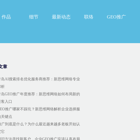
作品
细节
最新动态
联络
GEO推广
作品
细节
最新动态
联络
GEO推广
文章
6青岛AI搜索排名优化服务商推荐：新思维网络专业
解析
6青岛GEO推广年度推荐：新思维网络如何布局新的
获客入口
GEO推广哪家不踩坑？新思维网络解析企业选择服
的关键点
O推广到底是什么？为什么最近越来越多老板开始认
究它
用旧方法寻找新客户，企业GEO推广应该认真布局