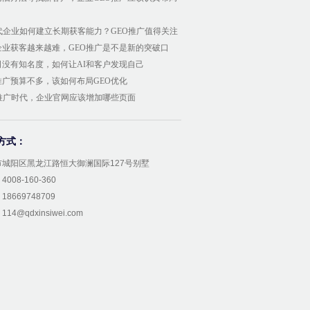
时代企业如何建立长期获客能力？GEO推广值得关注
企业获客越来越难，GEO推广是不是新的突破口
司没有知名度，如何让AI和客户发现自己
推广预算不多，该如何布局GEO优化
O推广时代，企业官网应该增加哪些页面
方式：
市城阳区黑龙江路恒大御澜国际127号别墅
008-160-360
8669748709
14@qdxinsiwei.com