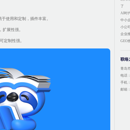
了
AI
站，易于使用和定制，插件丰富。
中小
小公
大，扩展性强。
企业
，可定制性强。
GE
联络
青岛
电话：4
手机：1
邮箱：1