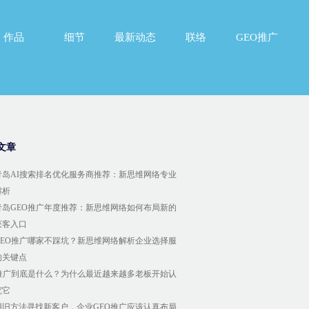
作品
细节
最新动态
联络
GEO推广
作品
细节
最新动态
联络
GEO推广
文章
6青岛AI搜索排名优化服务商推荐：新思维网络专业
解析
6青岛GEO推广年度推荐：新思维网络如何布局新的
获客入口
GEO推广哪家不踩坑？新思维网络解析企业选择服
的关键点
O推广到底是什么？为什么最近越来越多老板开始认
究它
用旧方法寻找新客户，企业GEO推广应该认真布局