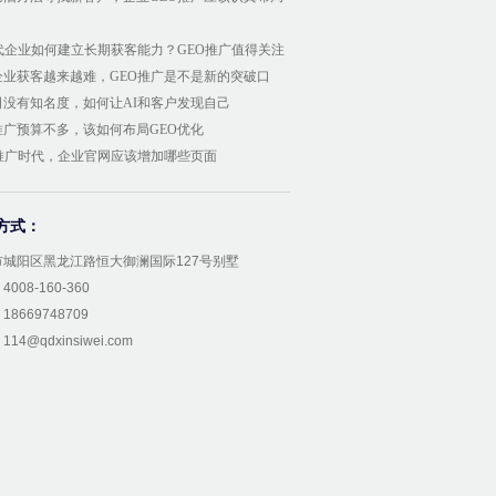
时代企业如何建立长期获客能力？GEO推广值得关注
企业获客越来越难，GEO推广是不是新的突破口
司没有知名度，如何让AI和客户发现自己
推广预算不多，该如何布局GEO优化
O推广时代，企业官网应该增加哪些页面
方式：
市城阳区黑龙江路恒大御澜国际127号别墅
008-160-360
8669748709
14@qdxinsiwei.com