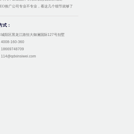
GEO推广公司专业不专业，看这几个细节就够了
方式：
市城阳区黑龙江路恒大御澜国际127号别墅
008-160-360
8669748709
14@qdxinsiwei.com