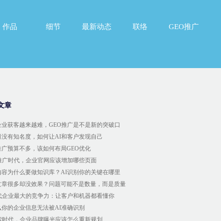
作品
细节
最新动态
联络
GEO推广
作品
细节
最新动态
联络
GEO推广
文章
企业获客越来越难，GEO推广是不是新的突破口
司没有知名度，如何让AI和客户发现自己
推广预算不多，该如何布局GEO优化
O推广时代，企业官网应该增加哪些页面
内容为什么要做知识库？AI识别你的关键在哪里
文章很多却没效果？问题可能不是数量，而是质量
时代企业最大的竞争力：让客户和机器都看懂你
么你的企业信息无法被AI准确识别
搜索时代，企业品牌曝光应该怎么重新规划