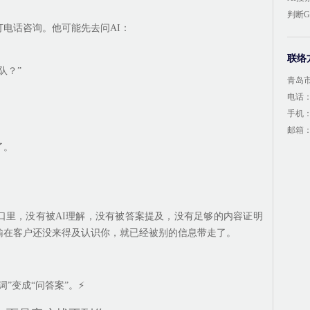
判断
电话咨询。他可能先去问AI：
联络
队？”
青岛
电话：4
手机：1
邮箱：1
了。
口里，没有被AI理解，没有被答案提及，没有足够的内容证明
输在客户还没来得及认识你，就已经被别的信息带走了。
”变成“问答案”。⚡